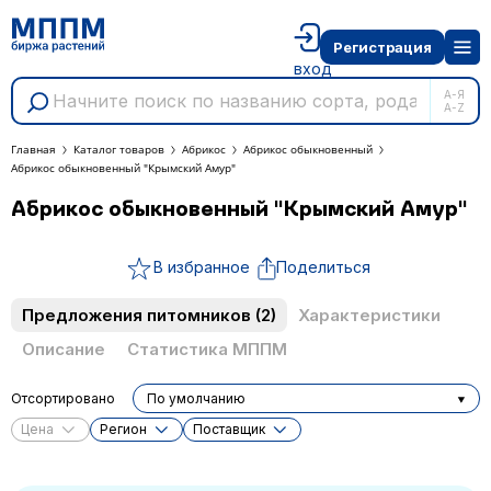
Регистрация
вход
А-Я
A-Z
Главная
Каталог товаров
Абрикос
Абрикос обыкновенный
Абрикос обыкновенный "Крымский Амур"
Абрикос обыкновенный "Крымский Амур"
В избранное
Поделиться
Предложения питомников
(2)
Характеристики
Описание
Статистика МППМ
Отсортировано
По умолчанию
Цена
Регион
Поставщик