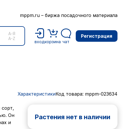
mppm.ru – биржа посадочного материала
А-Я
Регистрация
A-Z
вход
корзина
чат
Характеристики
Код товара: mppm-023634
 сорт,
ью. Он
Растения нет в наличии
нах и