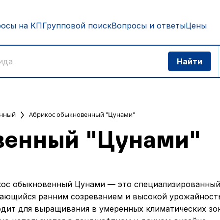
росы на КП
Групповой поиск
Вопросы и ответы
Цены
енный
Абрикос обыкновенный "Цунами"
венный "Цунами"
ос обыкновенный Цунами — это специализированный
ающийся ранним созреванием и высокой урожайност
дит для выращивания в умеренных климатических зо