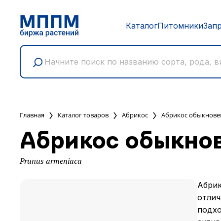
Каталог
Питомники
Зап
Главная
Каталог товаров
Абрикос
Абрикос обыкнов
Абрикос обыкно
Prunus armeniaca
Абрик
отлич
подхо