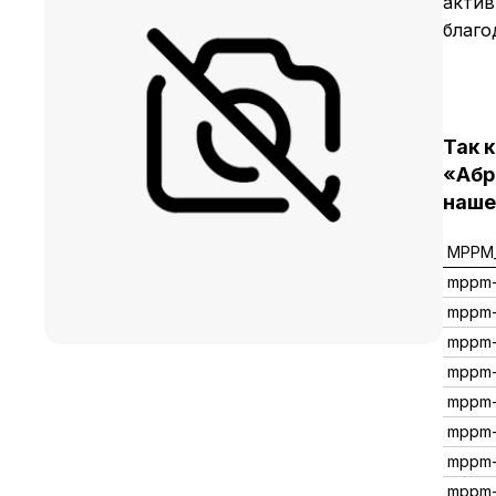
актив
благо
Так 
«Абр
наше
MPPM_
mppm
mppm
mppm-
mppm-
mppm
mppm-
mppm
mppm-