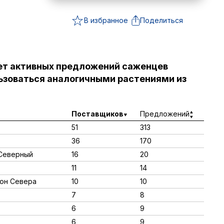
В избранное
Поделиться
ет активных предложений саженцев
ьзоваться аналогичными растениями из
Поставщиков
Предложений
51
313
36
170
 Северный
16
20
11
14
ион Севера
10
10
7
8
6
9
6
9