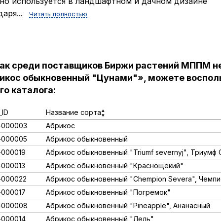
но используется в ландшафтном и дачном дизайне
даря...
Читать полностью
как среди поставщиков Биржи растений МППМ н
икос обыкновенный "Цунами"», можете воспол
го каталога:
ID
Название сорта
-000003
Абрикос
-000005
Абрикос обыкновенный
000019
Абрикос обыкновенный "Triumf severnyj", Триумф
000013
Абрикос обыкновенный "Краснощекий"
-000022
Абрикос обыкновенный "Chempion Severa", Чемп
000017
Абрикос обыкновенный "Погремок"
-000008
Абрикос обыкновенный "Pineapple", Ананасный
000014
Абрикос обыкновенный "Лель"