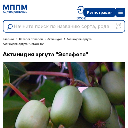
Регистрация
вход
А-Я
A-Z
Главная
Каталог товаров
Актинидия
Актинидия аргута
Актинидия аргута "Эстафета"
Актинидия аргута "Эстафета"