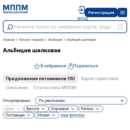
Регистрация
вход
А-Я
A-Z
Главная
Каталог товаров
Альбиция
Альбиция шелковая
Альбиция шелковая
В избранное
Поделиться
Предложения питомников
(15)
Характеристики
Описание
Статистика МППМ
Отсортировано
По умолчанию
Цена
Высота
Корневая
Регион
Поставщик
Обхват
ещё фильтры