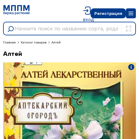
Регистрация
вход
А-Я
A-Z
Главная
Каталог товаров
Алтей
Алтей