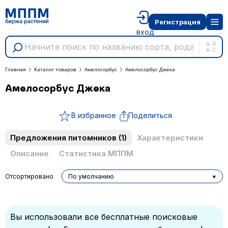
Регистрация
вход
А-Я
A-Z
Главная
Каталог товаров
Амелосорбус
Амелосорбус Джека
Амелосорбус Джека
В избранное
Поделиться
Предложения питомников
(1)
Характеристики
Описание
Статистика МППМ
Отсортировано
По умолчанию
Вы использовали все бесплатные поисковые