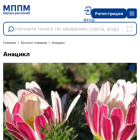
Регистрация
вход
А-Я
A-Z
Главная
Каталог товаров
Анацикл
Анацикл