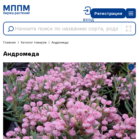
Регистрация
вход
А-Я
A-Z
Главная
Каталог товаров
Андромеда
Андромеда