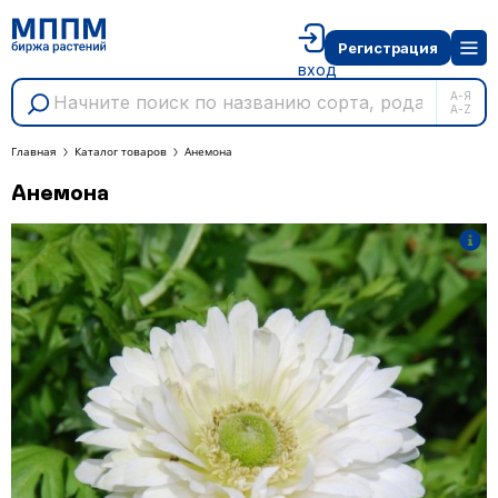
Регистрация
вход
А-Я
A-Z
Главная
Каталог товаров
Анемона
Анемона