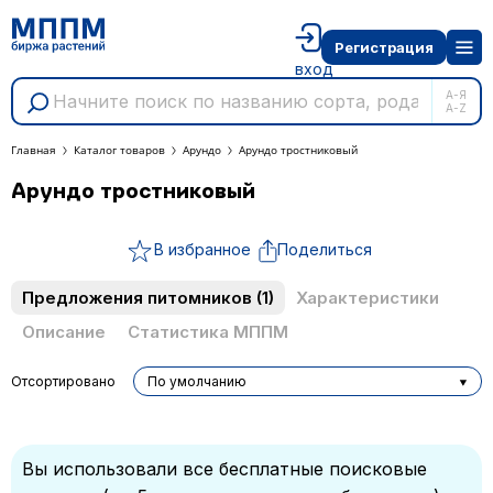
Регистрация
вход
А-Я
A-Z
Главная
Каталог товаров
Арундо
Арундо тростниковый
Арундо тростниковый
В избранное
Поделиться
Предложения питомников
(1)
Характеристики
Описание
Статистика МППМ
Отсортировано
По умолчанию
Вы использовали все бесплатные поисковые