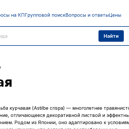
росы на КП
Групповой поиск
Вопросы и ответы
Цены
я
ая
ьба курчавая (Astilbe crispa) — многолетнее травянист
ние, отличающееся декоративной листвой и эффектн
нием. Родом из Японии, оно адаптировано к условия