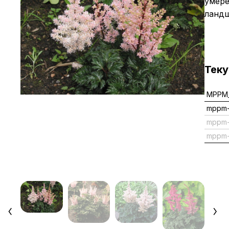
умере
ландш
Тек
MPPM_
mppm-
mppm
mppm