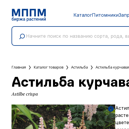
Каталог
Питомники
Зап
Главная
Каталог товаров
Астильба
Астильба курчава
Астильба курчав
Astilbe crispa
Астил
расте
цвете