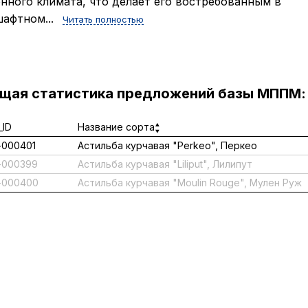
нного климата, что делает его востребованным в
афтном...
Читать полностью
ущая статистика предложений базы МППМ:
ID
Название сорта
000401
Астильба курчавая "Perkeo", Перкео
-000399
Астильба курчавая "Liliput", Лилипут
-000400
Астильба курчавая "Moulin Rouge", Мулен Руж