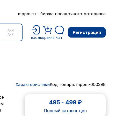
mppm.ru – биржа посадочного материала
А-Я
Регистрация
A-Z
вход
корзина
чат
Характеристики
Код товара: mppm-000398
ое
495
-
499
₽
ым
м
Полный каталог цен