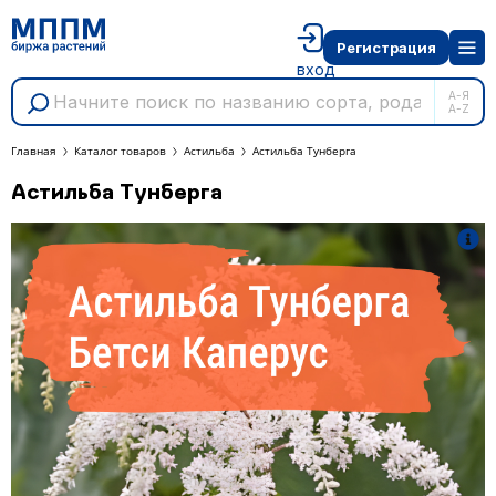
Регистрация
вход
А-Я
A-Z
Главная
Каталог товаров
Астильба
Астильба Тунберга
Астильба Тунберга