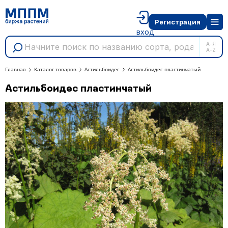
Регистрация
вход
А-Я
A-Z
Главная
Каталог товаров
Астильбоидес
Астильбоидес пластинчатый
Астильбоидес пластинчатый