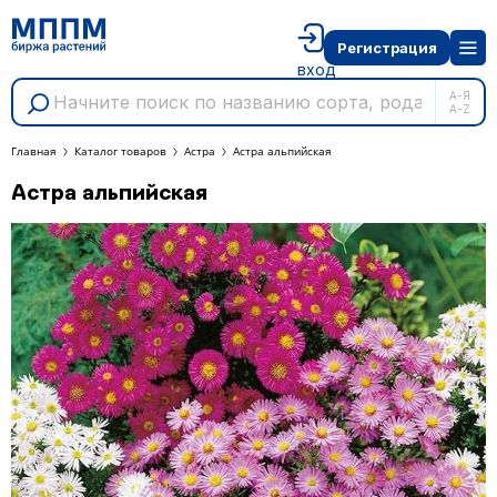
Регистрация
вход
А-Я
A-Z
Главная
Каталог товаров
Астра
Астра альпийская
Астра альпийская