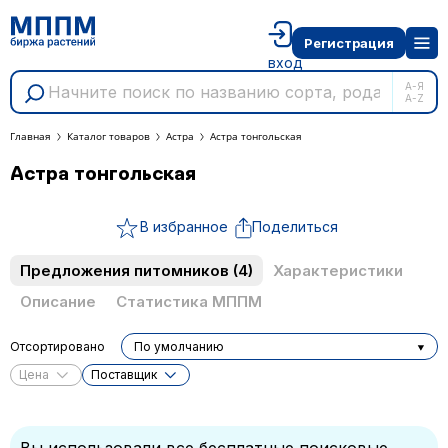
Регистрация
вход
А-Я
A-Z
Главная
Каталог товаров
Астра
Астра тонгольская
Астра тонгольская
В избранное
Поделиться
Предложения питомников
(4)
Характеристики
Описание
Статистика МППМ
Отсортировано
По умолчанию
Цена
Поставщик