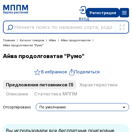
Регистрация
вход
А-Я
A-Z
Главная
Каталог товаров
Айва
Айва продолговатая
Айва продолговатая "Румо"
Айва продолговатая "Румо"
В избранное
Поделиться
Предложения питомников
(1)
Характеристики
Описание
Статистика МППМ
Отсортировано
По умолчанию
Вы использовали все бесплатные поисковые