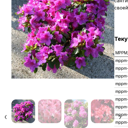
санти
своей
Тек
MPPM_
mppm
mppm-
mppm-
mppm
mppm-
mppm-
mppm-
mppm
mppm-