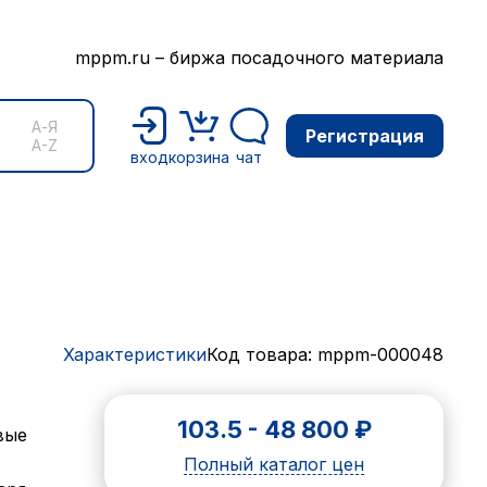
mppm.ru – биржа посадочного материала
А-Я
Регистрация
A-Z
вход
корзина
чат
Характеристики
Код товара: mppm-000048
103.5
-
48 800
₽
вые
Полный каталог цен