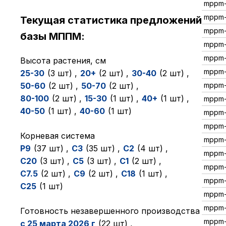
mppm-
mppm
Текущая статистика предложений
mppm-
базы МППМ:
mppm-
mppm-
Высота растения, см
mppm-
25-30
(3 шт)
,
20+
(2 шт)
,
30-40
(2 шт)
,
50-60
(2 шт)
,
50-70
(2 шт)
,
mppm
80-100
(2 шт)
,
15-30
(1 шт)
,
40+
(1 шт)
,
mppm
40-50
(1 шт)
,
40-60
(1 шт)
mppm
mppm-
Корневая система
mppm-
P9
(37 шт)
,
C3
(35 шт)
,
C2
(4 шт)
,
mppm-
C20
(3 шт)
,
C5
(3 шт)
,
C1
(2 шт)
,
mppm
C7.5
(2 шт)
,
C9
(2 шт)
,
C18
(1 шт)
,
mppm
C25
(1 шт)
mppm-
mppm
Готовность незавершенного производства
mppm-
с 25 марта 2026 г
(22 шт)
,