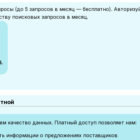
росы (до 5 запросов в месяц — бесплатно). Авторизу
ству поисковых запросов в месяц.
б.
атной
м качество данных. Платный доступ позволяет нам:
сть информации о предложениях поставщиков