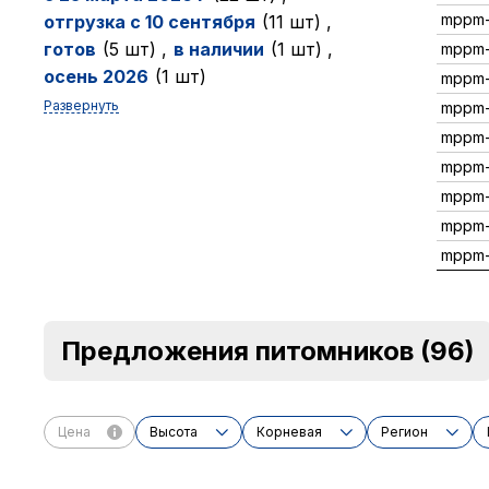
mppm
отгрузка с 10 сентября
(11 шт)
,
готов
(5 шт)
,
в наличии
(1 шт)
,
mppm-
осень 2026
(1 шт)
mppm
Развернуть
mppm
mppm-
mppm
mppm-
mppm-
mppm
Предложения питомников
(96)
Цена
Высота
Корневая
Регион