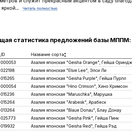
метров и служит прекрасным акцентом в саду благод
 яркой...
Читать полностью
ущая статистика предложений базы МППМ:
ID
Название сорта
-000053
Азалия японская "Geisha Orange", Гейша Оринд
022198
Азалия японская "Elsie Lee", Элси Ли
015265
Азалия японская "Geisha Purple", Гейша Пурпл
-000054
Азалия японская "Hino Crimson", Хино Кримсон
015236
Азалия японская "Maruschka", Марушка
015264
Азалия японская "Arabesk", Арабеск
013264
Азалия японская "Blaue Donau", Блау Донау
-025773
Азалия японская "Geisha Pink", Гейша Пинк
019932
Азалия японская "Geisha Red", Гейша Рэд