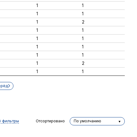
1
1
1
1
1
2
1
1
1
1
1
1
1
1
1
2
1
1
ерёд
ё фильтры
Отсортировано
По умолчанию