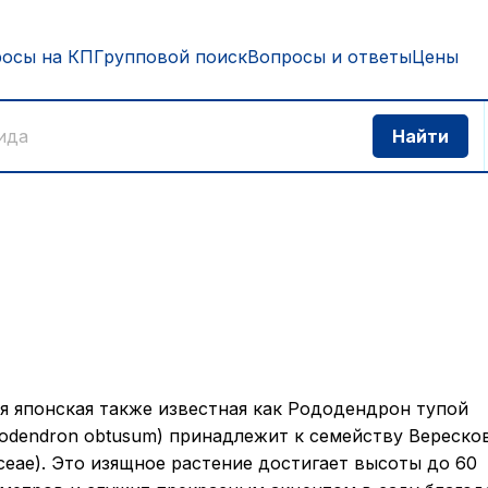
росы на КП
Групповой поиск
Вопросы и ответы
Цены
я
я японская также известная как Рододендрон тупой
odendron obtusum) принадлежит к семейству Вереско
aceae). Это изящное растение достигает высоты до 60