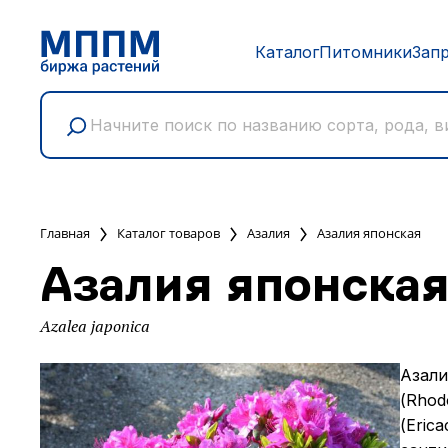
Каталог
Питомники
Зап
Главная
Каталог товаров
Азалия
Азалия японская
Азалия японска
Azalea japonica
Азали
(Rhod
(Eric