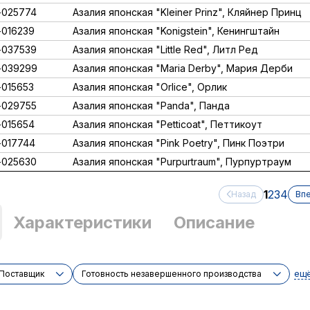
-025774
Азалия японская "Kleiner Prinz", Кляйнер Принц
016239
Азалия японская "Konigstein", Кенингштайн
-037539
Азалия японская "Little Red", Литл Ред
-039299
Азалия японская "Maria Derby", Мария Дерби
015653
Азалия японская "Orlice", Орлик
-029755
Азалия японская "Panda", Панда
015654
Азалия японская "Petticoat", Петтикоут
017744
Азалия японская "Pink Poetry", Пинк Поэтри
-025630
Азалия японская "Purpurtraum", Пурпуртраум
1
2
3
4
Назад
Вп
Характеристики
Описание
ещ
Поставщик
Готовность незавершенного производства