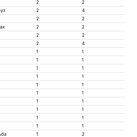
2
2
оуз
2
4
2
2
дах
2
2
2
2
2
4
1
1
1
1
1
1
1
1
1
1
1
1
1
1
1
1
1
1
1
1
ьба
1
2