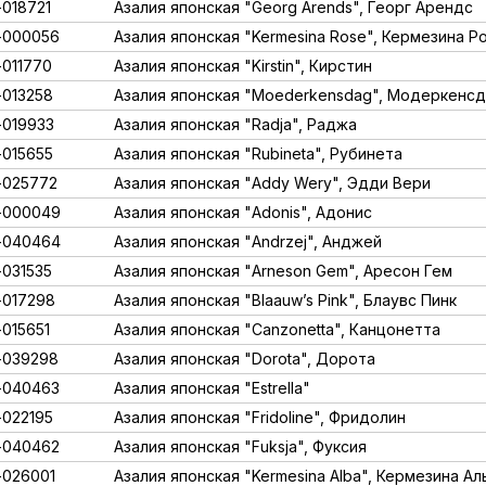
018721
Азалия японская "Georg Arends", Георг Арендс
-000056
Азалия японская "Kermesina Rose", Кермезина Р
011770
Азалия японская "Kirstin", Кирстин
013258
Азалия японская "Moederkensdag", Модеркенс
019933
Азалия японская "Radja", Раджа
015655
Азалия японская "Rubineta", Рубинета
-025772
Азалия японская "Addy Wery", Эдди Вери
-000049
Азалия японская "Adonis", Адонис
-040464
Азалия японская "Andrzej", Анджей
031535
Азалия японская "Arneson Gem", Аресон Гем
017298
Азалия японская "Blaauw’s Pink", Блаувс Пинк
015651
Азалия японская "Canzonetta", Канцонетта
-039298
Азалия японская "Dorota", Дорота
-040463
Азалия японская "Estrella"
022195
Азалия японская "Fridoline", Фридолин
-040462
Азалия японская "Fuksja", Фуксия
026001
Азалия японская "Kermesina Alba", Кермезина Ал