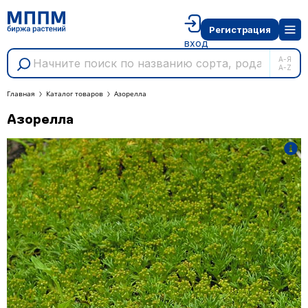
Регистрация
вход
А-Я
A-Z
Главная
Каталог товаров
Азорелла
Азорелла