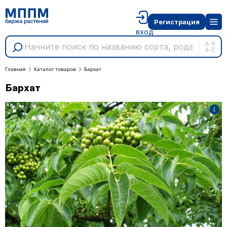
Регистрация
вход
А-Я
A-Z
Главная
Каталог товаров
Бархат
Бархат