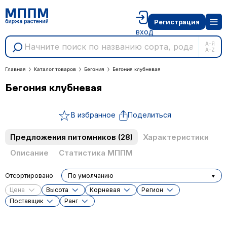
Регистрация
вход
А-Я
A-Z
Главная
Каталог товаров
Бегония
Бегония клубневая
Бегония клубневая
В избранное
Поделиться
Предложения питомников
(28)
Характеристики
Описание
Статистика МППМ
Отсортировано
По умолчанию
Цена
Высота
Корневая
Регион
Поставщик
Ранг