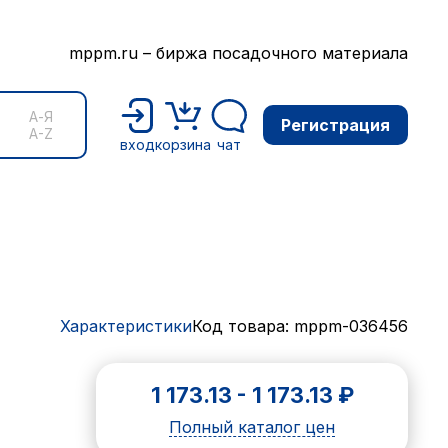
mppm.ru – биржа посадочного материала
А-Я
Регистрация
A-Z
вход
корзина
чат
Характеристики
Код товара: mppm-036456
1 173.13
-
1 173.13
₽
Полный каталог цен