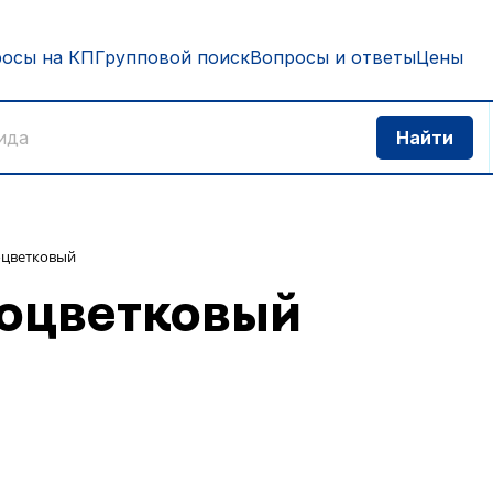
росы на КП
Групповой поиск
Вопросы и ответы
Цены
оцветковый
ноцветковый