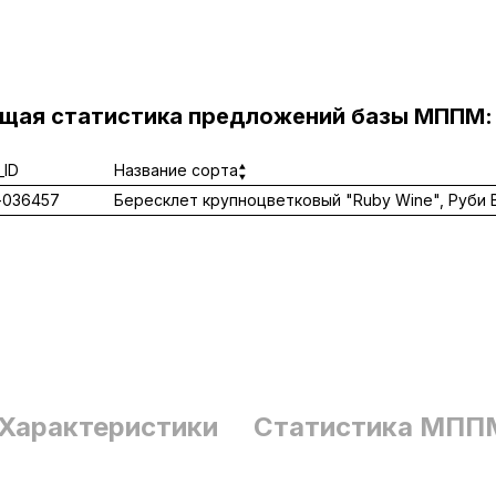
ущая статистика предложений базы МППМ:
ID
Название сорта
-036457
Бересклет крупноцветковый "Ruby Wine", Руби 
Характеристики
Статистика МПП