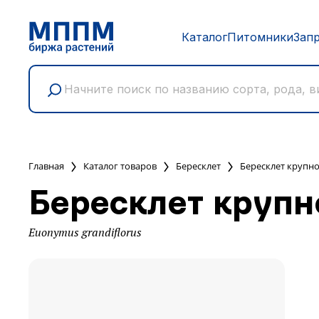
Каталог
Питомники
Зап
Главная
Каталог товаров
Бересклет
Бересклет крупн
Бересклет круп
Euonymus grandiflorus