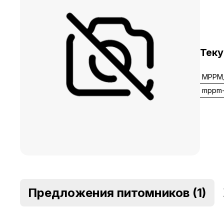
Тек
MPPM_
mppm
Предложения питомников
(1)