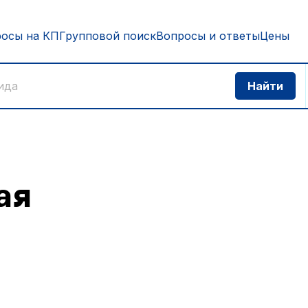
росы на КП
Групповой поиск
Вопросы и ответы
Цены
ая