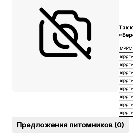
Так 
«Бер
MPPM_
mppm
mppm
mppm
mppm-
mppm
mppm
mppm
mppm-
Предложения питомников
(0)