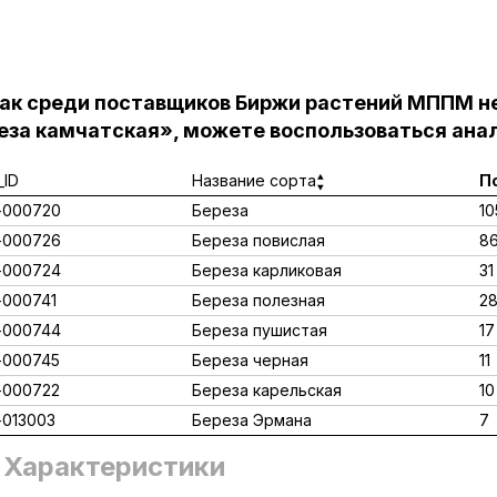
как среди поставщиков Биржи растений МППМ н
еза камчатская», можете воспользоваться анал
ID
Название сорта
П
-000720
Береза
10
-000726
Береза повислая
8
-000724
Береза карликовая
31
000741
Береза полезная
2
-000744
Береза пушистая
17
-000745
Береза черная
11
-000722
Береза карельская
10
013003
Береза Эрмана
7
Характеристики