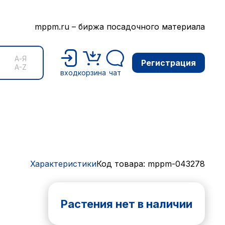
mppm.ru – биржа посадочного материала
А-Я
Регистрация
A-Z
вход
корзина
чат
Характеристики
Код товара: mppm-043278
Растения нет в наличии