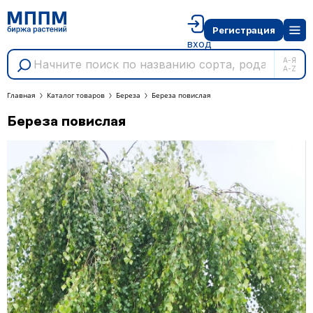
Регистрация
вход
А-Я
A-Z
Главная
Каталог товаров
Береза
Береза повислая
Береза повислая