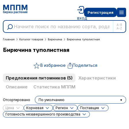
Регистрация
вход
А-Я
A-Z
Главная
Каталог товаров
Бирючина
Бирючина туполистная
Бирючина туполистная
В избранное
Поделиться
Предложения питомников
(5)
Характеристики
Описание
Статистика МППМ
Отсортировано
По умолчанию
Цена
Корневая
Регион
Поставщик
Готовность незавершенного производства