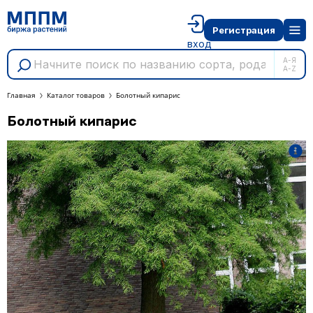
Регистрация
вход
А-Я
A-Z
Главная
Каталог товаров
Болотный кипарис
Болотный кипарис