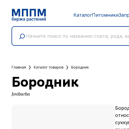
Каталог
Питомники
Зап
Главная
Каталог товаров
Бородник
Бородник
Jovibarba
Бород
относ
сукку