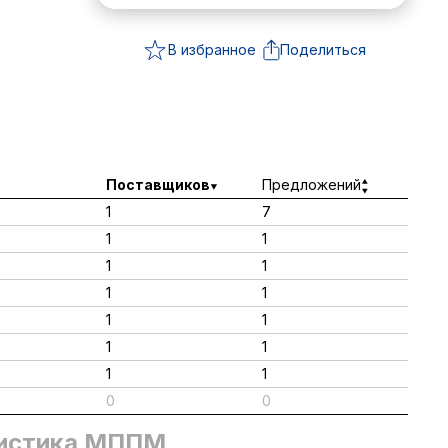
В избранное
Поделиться
Поставщиков
Предложений
1
7
1
1
1
1
1
1
1
1
1
1
1
1
0
0
истика МППМ