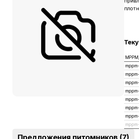
привл
плотн
Тек
MPPM_
mppm-
mppm
mppm
mppm
mppm
mppm
mppm-
mppm-
Предложения питомников
(7)