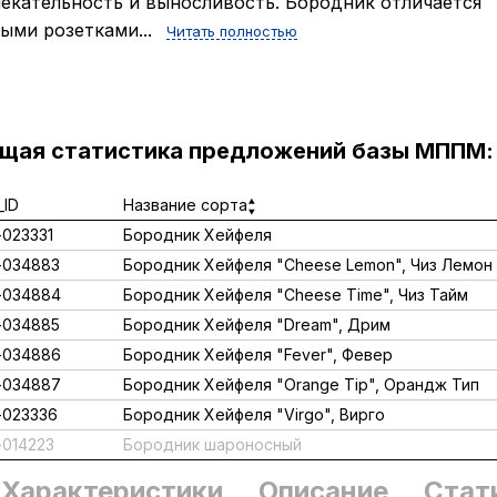
екательность и выносливость. Бородник отличается
ыми розетками...
Читать полностью
ущая статистика предложений базы МППМ:
ID
Название сорта
023331
Бородник Хейфеля
-034883
Бородник Хейфеля "Cheese Lemon", Чиз Лемон
-034884
Бородник Хейфеля "Cheese Time", Чиз Тайм
-034885
Бородник Хейфеля "Dream", Дрим
-034886
Бородник Хейфеля "Fever", Февер
-034887
Бородник Хейфеля "Orange Tip", Орандж Тип
023336
Бородник Хейфеля "Virgo", Вирго
014223
Бородник шароносный
Характеристики
Описание
Стат