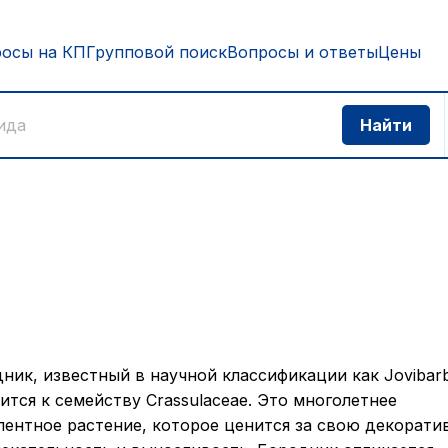
росы на КП
Групповой поиск
Вопросы и ответы
Цены
ник, известный в научной классификации как Jovibar
ится к семейству Crassulaceae. Это многолетнее
лентное растение, которое ценится за свою декорат