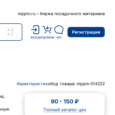
mppm.ru – биржа посадочного материала
А-Я
Регистрация
A-Z
вход
корзина
чат
Характеристики
Код товара: mppm-014222
ba,
90
-
150
₽
ивную
Полный каталог цен