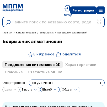
Регистрация
вход
А-Я
A-Z
Главная
Каталог товаров
Боярышник
Боярышник алматинский
Боярышник алматинский
В избранное
Поделиться
Предложения питомников
(4)
Характеристики
Описание
Статистика МППМ
Отсортировано
По умолчанию
Цена
Высота
Штамб
Обхват