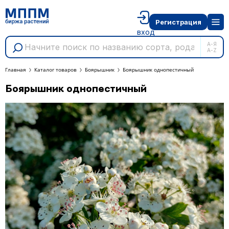
Регистрация
вход
А-Я
A-Z
Главная
Каталог товаров
Боярышник
Боярышник однопестичный
Боярышник однопестичный