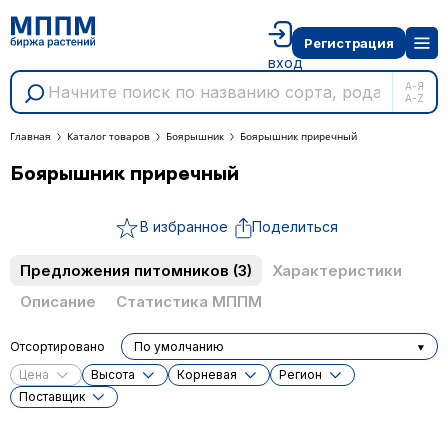
Регистрация
вход
А-Я
A-Z
Главная
Каталог товаров
Боярышник
Боярышник приречный
Боярышник приречный
В избранное
Поделиться
Предложения питомников
(3)
Характеристики
Описание
Статистика МППМ
Отсортировано
По умолчанию
Цена
Высота
Корневая
Регион
Поставщик