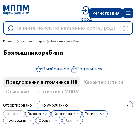
Регистрация
вход
А-Я
A-Z
Главная
Каталог товаров
Боярышникорябина
Боярышникорябина
В избранное
Поделиться
Предложения питомников
(11)
Характеристики
Описание
Статистика МППМ
Отсортировано
По умолчанию
Цена
Высота
Корневая
Регион
Поставщик
Обхват
Ранг