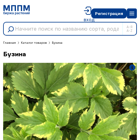
Регистрация
вход
А-Я
A-Z
Главная
Каталог товаров
Бузина
Бузина