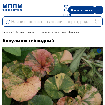
Регистрация
вход
А-Я
A-Z
Главная
Каталог товаров
Бузульник
Бузульник гибридный
Бузульник гибридный