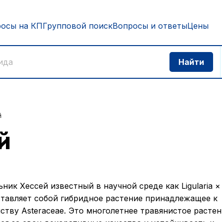
росы на КП
Групповой поиск
Вопросы и ответы
Цены
й
й
ьник Хессей известный в научной среде как Ligularia × 
тавляет собой гибридное растение принадлежащее к
ству Asteraceae. Это многолетнее травянистое расте