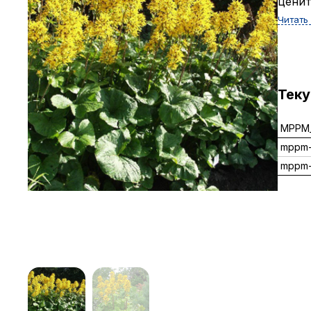
ценит
Читать
Тек
MPPM_
mppm
mppm-