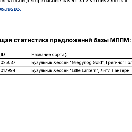
ся за свои декоративные качества и устойчивость к...
 полностью
ущая статистика предложений базы МППМ:
ID
Название сорта
-025037
Бузульник Хессей "Gregynog Gold", Грегиног Го
017994
Бузульник Хессей "Little Lantern", Литл Лантерн