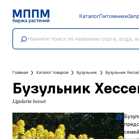
Каталог
Питомники
Зап
Главная
Каталог товаров
Бузульник
Бузульник Хессе
Бузульник Хессе
Ligularia hessei
Бузул
предс
семей