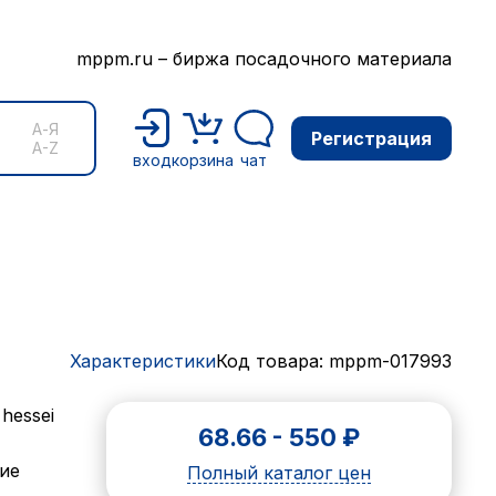
mppm.ru – биржа посадочного материала
А-Я
Регистрация
A-Z
вход
корзина
чат
Характеристики
Код товара: mppm-017993
hessei
68.66
-
550
₽
ние
Полный каталог цен