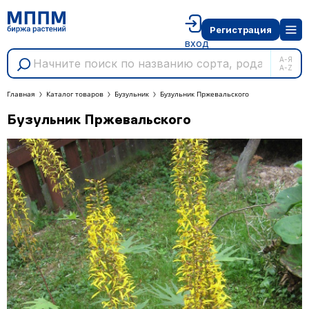
Регистрация
вход
А-Я
A-Z
Главная
Каталог товаров
Бузульник
Бузульник Пржевальского
Бузульник Пржевальского