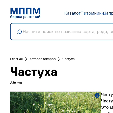
Каталог
Питомники
Зап
Главная
Каталог товаров
Частуха
Частуха
Alisma
Часту
Часту
Это м