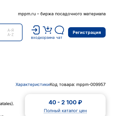
mppm.ru – биржа посадочного материала
А-Я
Регистрация
A-Z
вход
корзина
чат
Характеристики
Код товара: mppm-009957
40
-
2 100
₽
tales).
Полный каталог цен