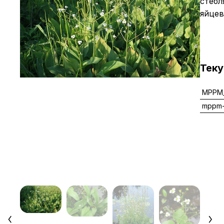
стебл
яйцев
Тек
MPPM_
mppm