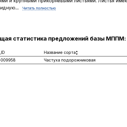
ями и крупными прикорневыми листьями. Листья име
идную...
Читать полностью
ущая статистика предложений базы МППМ:
ID
Название сорта
-009958
Частуха подорожниковая