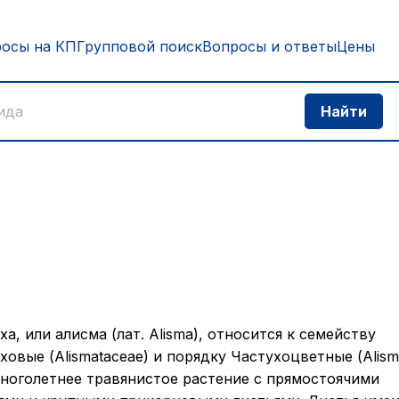
росы на КП
Групповой поиск
Вопросы и ответы
Цены
ха, или алисма (лат. Alisma), относится к семейству
ховые (Alismataceae) и порядку Частухоцветные (Alisma
ноголетнее травянистое растение с прямостоячими