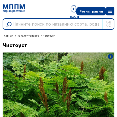
Регистрация
вход
А-Я
A-Z
Главная
Каталог товаров
Чистоуст
Чистоуст