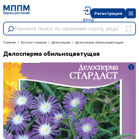
Регистрация
вход
А-Я
A-Z
Главная
Каталог товаров
Делосперма
Делосперма обильноцветущая
Делосперма обильноцветущая