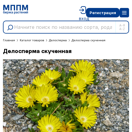
Регистрация
вход
А-Я
A-Z
Главная
Каталог товаров
Делосперма
Делосперма скученная
Делосперма скученная