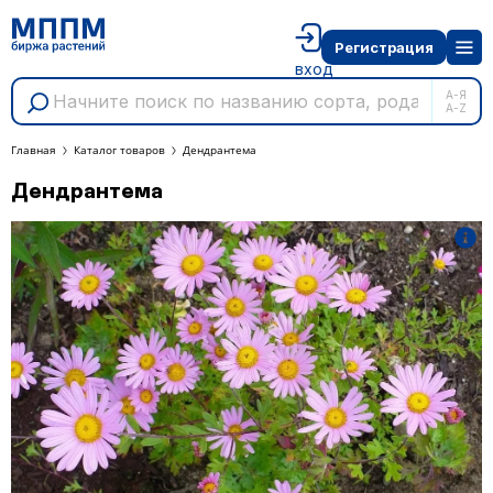
Регистрация
вход
А-Я
A-Z
Главная
Каталог товаров
Дендрантема
Дендрантема