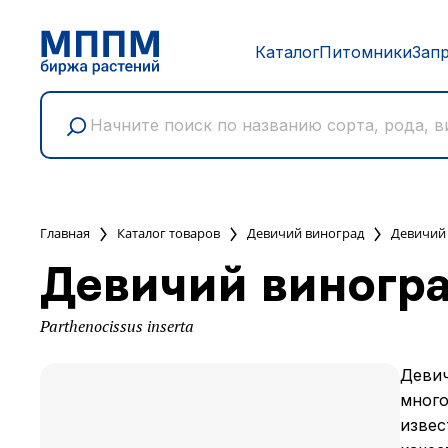
Каталог
Питомники
Зап
Главная
Каталог товаров
Девичий виноград
Девичий
Девичий виногр
Parthenocissus inserta
Девич
много
извес