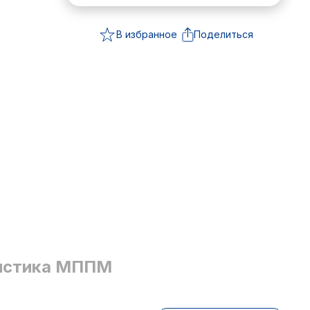
В избранное
Поделиться
истика МППМ