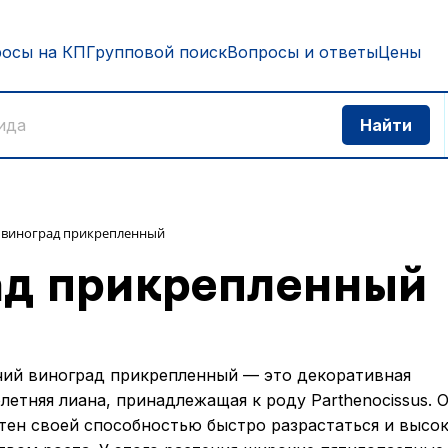
росы на КП
Групповой поиск
Вопросы и ответы
Цены
 виноград прикрепленный
ад прикрепленный
ий виноград прикрепленный — это декоративная
летняя лиана, принадлежащая к роду Parthenocissus. 
тен своей способностью быстро разрастаться и высо