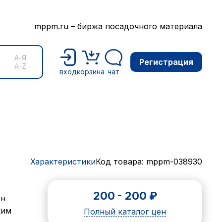
mppm.ru – биржа посадочного материала
А-Я
Регистрация
A-Z
вход
корзина
чат
Характеристики
Код товара: mppm-038930
200
-
200
₽
Он
ким
Полный каталог цен