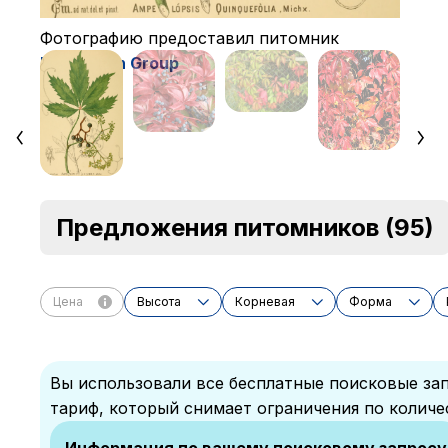
Фотографию предоставил питомник
ProGarden Group
Предложения питомников
(95)
Цена
Высота
Корневая
Форма
Вы использовали все бесплатные поисковые зап
тариф, который снимает ограничения по количе