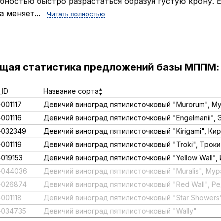
бностью быстро разрастаться образуя густую крону. 
а меняет...
Читать полностью
ущая статистика предложений базы МППМ:
ID
Название сорта
001117
Девичий виноград пятилисточковый "Murorum", М
001116
Девичий виноград пятилисточковый "Engelmanii", 
-032349
Девичий виноград пятилисточковый "Kirigami", Ки
001119
Девичий виноград пятилисточковый "Troki", Троки
019153
Девичий виноград пятилисточковый "Yellow Wall",
-044036
Девичий виноград пятилисточковый "Muralis", Мур
-026874
Девичий виноград пятилисточковый "Red Wall", Р
001118
Девичий виноград пятилисточковый "Star Showers
-034735
Девичий виноград пятилисточковый "Wally"