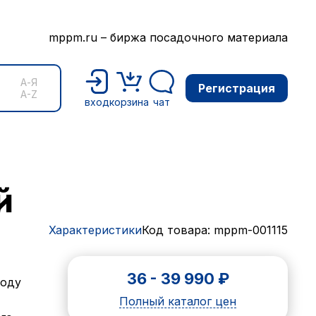
mppm.ru – биржа посадочного материала
А-Я
Регистрация
A-Z
вход
корзина
чат
й
Характеристики
Код товара: mppm-001115
36
-
39 990
₽
роду
Полный каталог цен