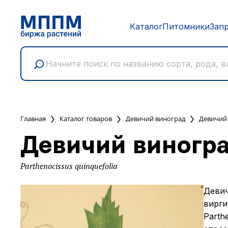
Каталог
Питомники
Зап
Главная
Каталог товаров
Девичий виноград
Девичий
Девичий виногр
Parthenocissus quinquefolia
Девич
вирги
Parth