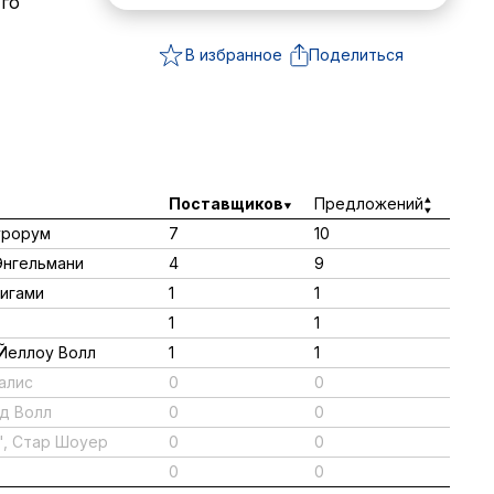
Его
В избранное
Поделиться
Поставщиков
Предложений
урорум
7
10
Энгельмани
4
9
ригами
1
1
1
1
 Йеллоу Волл
1
1
алис
0
0
ед Волл
0
0
", Стар Шоуер
0
0
0
0