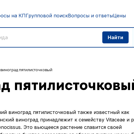
росы на КП
Групповой поиск
Вопросы и ответы
Цены
 виноград пятилисточковый
ад пятилисточковы
ий виноград пятилисточковый также известный как
нский виноград принадлежит к семейству Vitaceae и 
enocissus. Это вьющееся растение славится своей