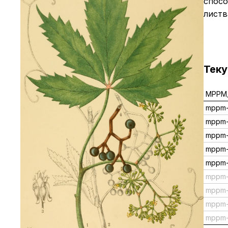
спосо
листв
Тек
MPPM_
mppm-
mppm-
mppm
mppm-
mppm-
mppm
mppm
mppm-
mppm