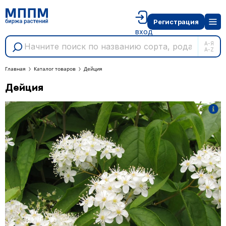
Регистрация
вход
А-Я
A-Z
Главная
Каталог товаров
Дейция
Дейция