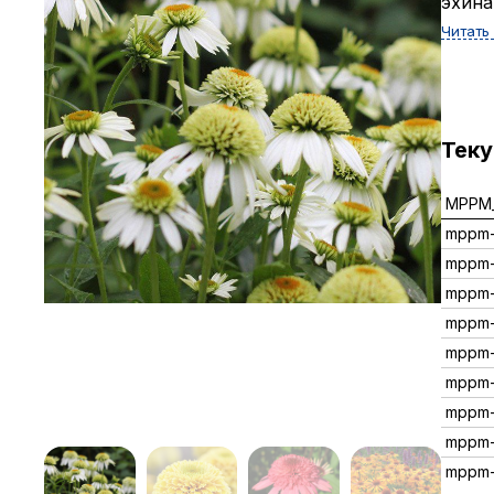
эхина
Читать
Тек
MPPM_
mppm-
mppm-
mppm-
mppm-
mppm-
mppm-
mppm-
mppm-
mppm-