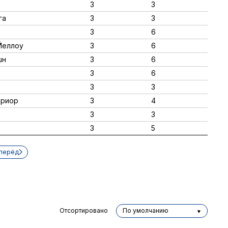
3
3
га
3
3
3
6
 Йеллоу
3
6
шн
3
6
3
6
3
3
ериор
3
4
3
3
3
5
перёд
Отсортировано
По умолчанию