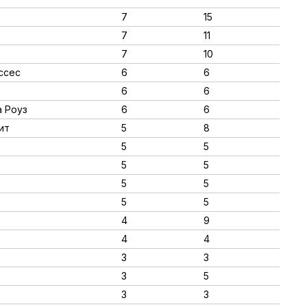
7
15
7
11
7
10
иссес
6
6
6
6
а Роуз
6
6
ит
5
8
5
5
5
5
5
5
5
5
4
9
4
4
3
3
3
5
3
3