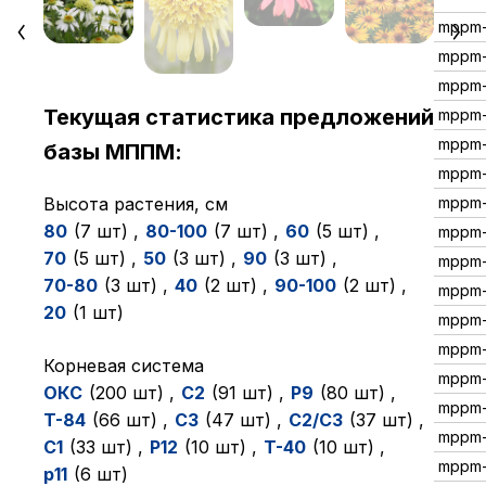
mppm-
mppm-
mppm-
Текущая статистика предложений
mppm-
mppm-
базы МППМ:
mppm-
Высота растения, см
mppm-
80
(7 шт)
,
80-100
(7 шт)
,
60
(5 шт)
,
mppm-
70
(5 шт)
,
50
(3 шт)
,
90
(3 шт)
,
mppm-
70-80
(3 шт)
,
40
(2 шт)
,
90-100
(2 шт)
,
mppm-
20
(1 шт)
mppm-
mppm-
Корневая система
mppm-
ОКC
(200 шт)
,
C2
(91 шт)
,
P9
(80 шт)
,
mppm-
T-84
(66 шт)
,
C3
(47 шт)
,
C2/C3
(37 шт)
,
mppm-
C1
(33 шт)
,
P12
(10 шт)
,
T-40
(10 шт)
,
mppm-
р11
(6 шт)