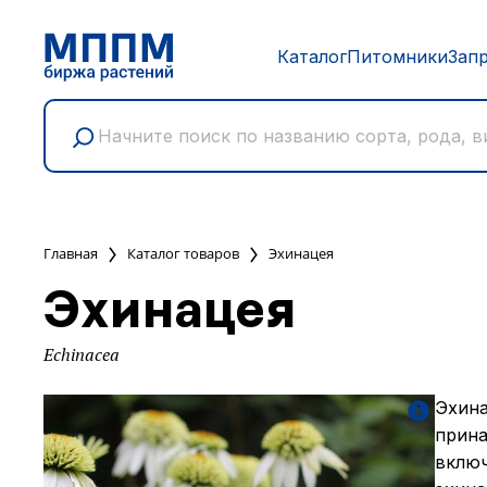
Каталог
Питомники
Зап
Главная
Каталог товаров
Эхинацея
Эхинацея
Echinacea
Эхина
прина
включ