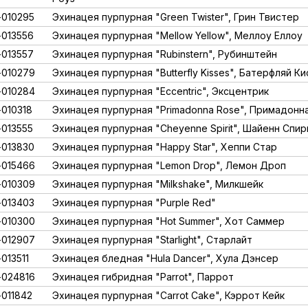
010295
Эхинацея пурпурная "Green Twister", Грин Твистер
013556
Эхинацея пурпурная "Mellow Yellow", Меллоу Еллоу
013557
Эхинацея пурпурная "Rubinstern", Рубинштейн
010279
Эхинацея пурпурная "Butterfly Kisses", Батерфляй К
010284
Эхинацея пурпурная "Eccentric", Эксцентрик
010318
Эхинацея пурпурная "Primadonna Rose", Примадонн
013555
Эхинацея пурпурная "Cheyenne Spirit", Шайенн Спир
013830
Эхинацея пурпурная "Happy Star", Хеппи Стар
015466
Эхинацея пурпурная "Lemon Drop", Лемон Дроп
010309
Эхинацея пурпурная "Milkshake", Милкшейк
013403
Эхинацея пурпурная "Purple Red"
010300
Эхинацея пурпурная "Hot Summer", Хот Саммер
012907
Эхинацея пурпурная "Starlight", Старлайт
013511
Эхинацея бледная "Hula Dancer", Хула Дэнсер
024816
Эхинацея гибридная "Parrot", Паррот
011842
Эхинацея пурпурная "Carrot Cake", Кэррот Кейк