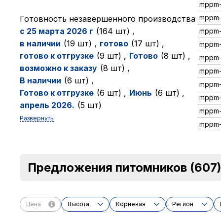
mppm-
mppm-
Готовность незавершенного производства
с 25 марта 2026 г
(164 шт)
,
mppm-
в наличии
(19 шт)
,
готово
(17 шт)
,
mppm
готово к отгрузке
(9 шт)
,
Готово
(8 шт)
,
mppm-
возможно к заказу
(8 шт)
,
mppm-
В наличии
(6 шт)
,
mppm-
Готово к отгрузке
(6 шт)
,
Июнь
(6 шт)
,
mppm-
апрель 2026.
(5 шт)
mppm-
Развернуть
mppm-
Предложения питомников
(607
Цена
Высота
Корневая
Регион