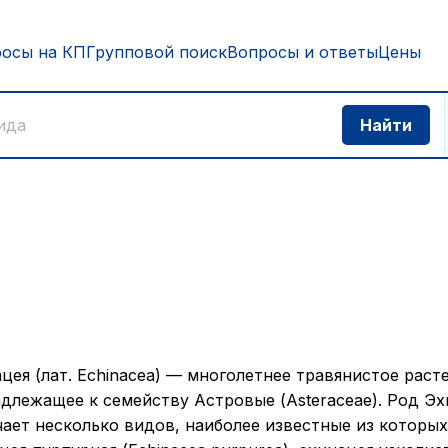
росы на КП
Групповой поиск
Вопросы и ответы
Цены
цея (лат. Echinacea) — многолетнее травянистое раст
длежащее к семейству Астровые (Asteraceae). Род Эх
ает несколько видов, наиболее известные из которы