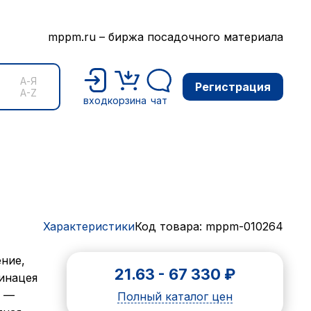
mppm.ru – биржа посадочного материала
А-Я
Регистрация
A-Z
вход
корзина
чат
Характеристики
Код товара: mppm-010264
ение,
21.63
-
67 330
₽
инацея
х —
Полный каталог цен