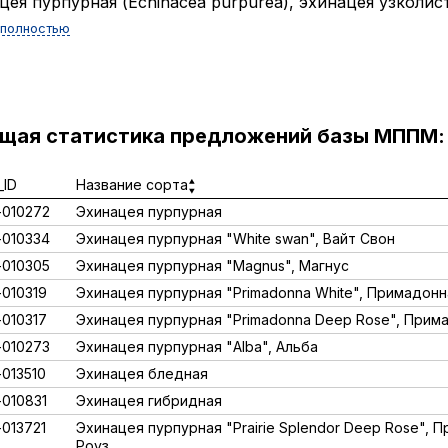
цея пурпурная (Echinacea purpurea), эхинацея узколист
 полностью
ущая статистика предложений базы МППМ:
ID
Название сорта
010272
Эхинацея пурпурная
010334
Эхинацея пурпурная "White swan", Вайт Свон
010305
Эхинацея пурпурная "Magnus", Магнус
010319
Эхинацея пурпурная "Primadonna White", Примадонн
010317
Эхинацея пурпурная "Primadonna Deep Rose", Прим
010273
Эхинацея пурпурная "Alba", Альба
013510
Эхинацея бледная
010831
Эхинацея гибридная
013721
Эхинацея пурпурная "Prairie Splendor Deep Rose",
Роуз