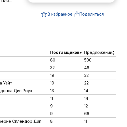
ная...
В избранное
Поделиться
Поставщиков
Предложений
80
500
32
46
19
32
а Уайт
19
22
адонна Дип Роуз
13
14
11
14
9
12
9
66
 Прерие Сплендор Дип
8
11