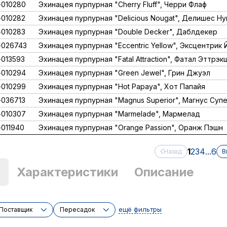
010280
Эхинацея пурпурная "Cherry Fluff", Черри Флаф
010282
Эхинацея пурпурная "Delicious Nougat", Делишес Ну
010283
Эхинацея пурпурная "Double Decker", Даблдекер
-026743
Эхинацея пурпурная "Eccentric Yellow", Эксцентрик
013593
Эхинацея пурпурная "Fatal Attraction", Фатал Эттрэк
010294
Эхинацея пурпурная "Green Jewel", Грин Джуэл
010299
Эхинацея пурпурная "Hot Papaya", Хот Папайя
036713
Эхинацея пурпурная "Magnus Superior", Магнус Суп
010307
Эхинацея пурпурная "Marmelade", Мармелад
011940
Эхинацея пурпурная "Orange Passion", Оранж Пэшн
1
2
3
4
...
6
Назад
В
)
Характеристики
Описание
ещё фильтры
Поставщик
Пересадок