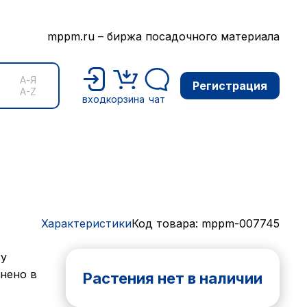
mppm.ru – биржа посадочного материала
А-Я
Регистрация
A-Z
вход
корзина
чат
Характеристики
Код товара: mppm-007745
ву
анено в
Растения нет в наличии