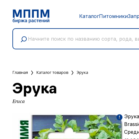
Каталог
Питомники
Зап
Главная
Каталог товаров
Эрука
Эрука
Eruca
Эрука
Brass
Среди