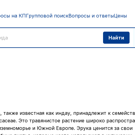
росы на КП
Групповой поиск
Вопросы и ответы
Цены
, также известная как индау, принадлежит к семейст
icaceae. Это травянистое растение широко распростр
земноморье и Южной Европе. Эрука ценится за свои