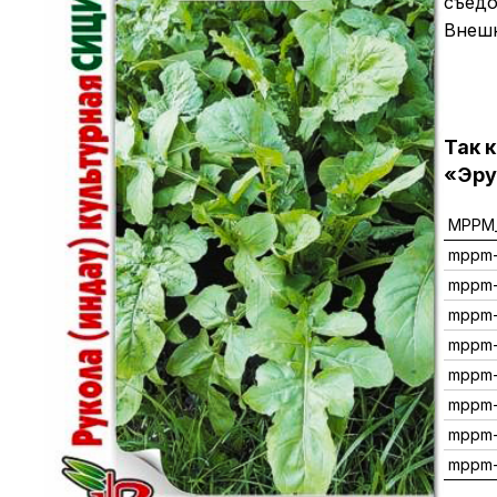
съедо
Внешн
Так 
«Эру
MPPM_
mppm
mppm-
mppm-
mppm
mppm
mppm
mppm-
mppm