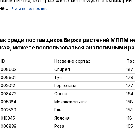
бные листья, которые часто используют в кулинарии.
е...
Читать полностью
как среди поставщиков Биржи растений МППМ н
ка», можете воспользоваться аналогичными ра
ID
Название сорта
Пос
-008602
Спирея
187
008901
Туя
179
002012
Гортензия
177
-008472
Сосна
164
-005384
Можжевельник
158
-002560
Ель
154
010345
Яблоня
118
-006839
Роза
105