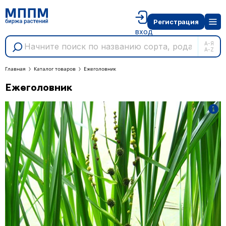
Регистрация
вход
А-Я
A-Z
Главная
Каталог товаров
Ежеголовник
Ежеголовник