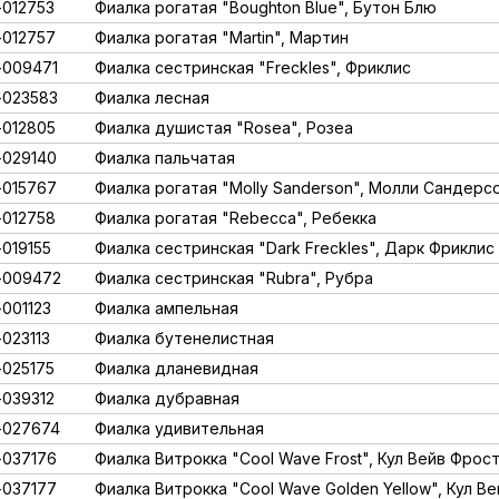
012753
Фиалка рогатая "Boughton Blue", Бутон Блю
012757
Фиалка рогатая "Martin", Мартин
009471
Фиалка сестринская "Freckles", Фриклис
023583
Фиалка лесная
012805
Фиалка душистая "Rosea", Розеа
029140
Фиалка пальчатая
015767
Фиалка рогатая "Molly Sanderson", Молли Сандерс
012758
Фиалка рогатая "Rebecca", Ребекка
019155
Фиалка сестринская "Dark Freckles", Дарк Фриклис
-009472
Фиалка сестринская "Rubra", Рубра
001123
Фиалка ампельная
023113
Фиалка бутенелистная
025175
Фиалка дланевидная
039312
Фиалка дубравная
-027674
Фиалка удивительная
037176
Фиалка Витрокка "Cool Wave Frost", Кул Вейв Фрос
037177
Фиалка Витрокка "Cool Wave Golden Yellow", Кул В