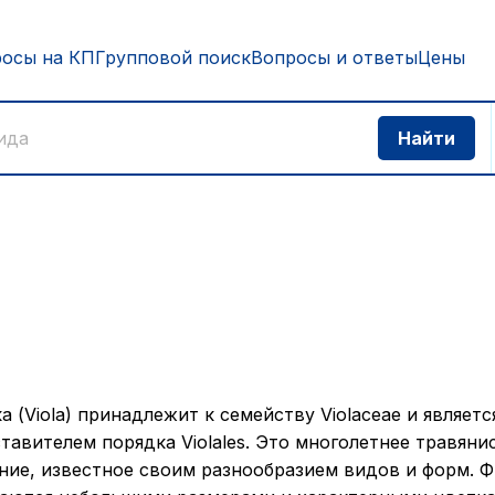
росы на КП
Групповой поиск
Вопросы и ответы
Цены
а (Viola) принадлежит к семейству Violaceae и являетс
тавителем порядка Violales. Это многолетнее травяни
ние, известное своим разнообразием видов и форм. 