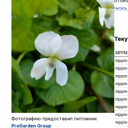
отлич
Читать
Тек
MPPM_
mppm
mppm
mppm
mppm-
mppm-
mppm
mppm
mppm-
Фот
Фотографию предоставил питомник
mppm-
ProG
ProGarden Group