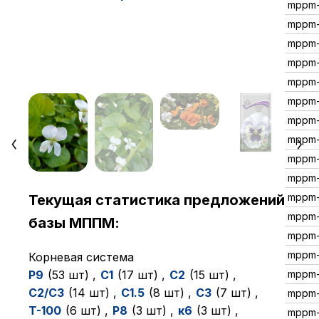
mppm-
mppm-
mppm-
mppm-
mppm-
mppm-
mppm-
mppm-
mppm-
mppm
mppm-
Текущая статистика предложений
mppm-
базы МППМ:
mppm-
mppm-
Корневая система
P9
(53 шт)
,
C1
(17 шт)
,
C2
(15 шт)
,
mppm
C2/C3
(14 шт)
,
C1.5
(8 шт)
,
C3
(7 шт)
,
mppm-
T-100
(6 шт)
,
P8
(3 шт)
,
к6
(3 шт)
,
mppm-