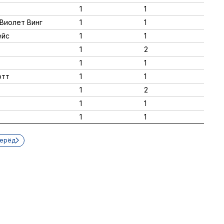
1
1
 Виолет Винг
1
1
ейс
1
1
1
2
1
1
отт
1
1
1
2
1
1
1
1
ерёд