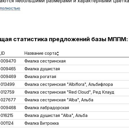
аются небольшими размерами и характерными цветкам
 полностью
ущая статистика предложений базы МППМ:
ID
Название сорта
-009470
Фиалка сестринская
-009465
Фиалка душистая
-009469
Фиалка рогатая
013499
Фиалка сестринская "Albiflora", Альбифлора
012759
Фиалка сестринская "Red Cloud", Ред Клауд
-027677
Фиалка сестринская "Alba", Альба
-009468
Фиалка лабрадорская
016215
Фиалка душистая "Alba", Альба
ографию предоставил питомник
001124
Фиалка Витрокка
arden Group