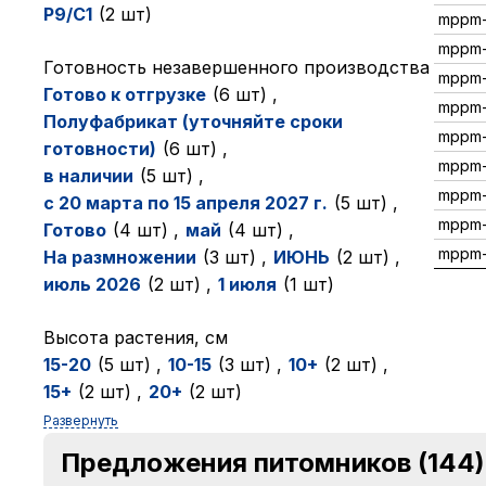
P9/C1
(2 шт)
mppm-
mppm
Готовность незавершенного производства
mppm-
Готово к отгрузке
(6 шт)
,
mppm-
Полуфабрикат (уточняйте сроки
mppm-
готовности)
(6 шт)
,
mppm
в наличии
(5 шт)
,
mppm
с 20 марта по 15 апреля 2027 г.
(5 шт)
,
mppm-
Готово
(4 шт)
,
май
(4 шт)
,
mppm-
На размножении
(3 шт)
,
ИЮНЬ
(2 шт)
,
июль 2026
(2 шт)
,
1 июля
(1 шт)
Высота растения, см
15-20
(5 шт)
,
10-15
(3 шт)
,
10+
(2 шт)
,
15+
(2 шт)
,
20+
(2 шт)
Развернуть
Предложения питомников
(144)