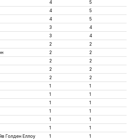
4
5
4
5
4
5
3
4
3
4
2
2
он
2
2
2
2
2
2
2
2
1
1
1
1
1
1
1
1
1
1
т
1
1
ейв Голден Еллоу
1
1