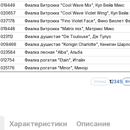
019449
Фиалка Витрокка "Cool Wave Mix", Кул Вейв Микс
-020657
Фиалка Витрокка "Cool Wave Violet Wing", Кул Вейв
037178
Фиалка Витрокка "Fino Violet Face", Фино Виолет Ф
019448
Фиалка Витрокка "Matrix mix", Матрикс Микс
023112
Фиалка душистая "De Toulouse", Де Тулуз
-009466
Фиалка душистая "Konigin Charlotte", Кенигин Шарл
-023584
Фиалка лесная "Alba", Альба
012754
Фиалка рогатая "Etain", Итайн
025176
Фиалка рогатая "Minor", Минор
1
2
3
4
5
Назад
Вп
Характеристики
Описание