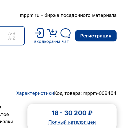
mppm.ru – биржа посадочного материала
А-Я
Регистрация
A-Z
вход
корзина
чат
Характеристики
Код товара: mppm-009464
я
18
-
30 200
₽
стое
Фиалки
Полный каталог цен