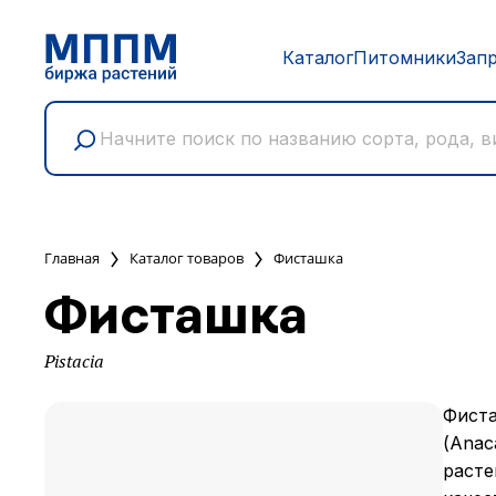
Каталог
Питомники
Зап
Главная
Каталог товаров
Фисташка
Фисташка
Pistacia
Фиста
(Anac
расте