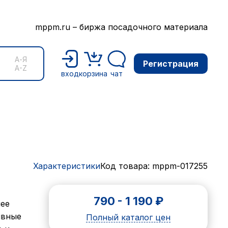
mppm.ru – биржа посадочного материала
А-Я
Регистрация
A-Z
вход
корзина
чат
Характеристики
Код товара: mppm-017255
790
-
1 190
₽
нее
ивные
Полный каталог цен