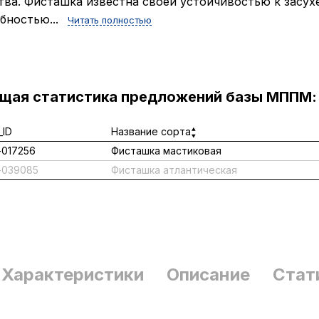
тва. Фисташка известна своей устойчивостью к засух
бностью...
Читать полностью
ущая статистика предложений базы МППМ:
ID
Название сорта
017256
Фисташка мастиковая
-039085
Фисташка атлантическая
Характеристики
Описание
Стат