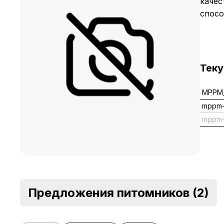
качес
спосо
Тек
MPPM_
mppm-
mppm
Предложения питомников
(2)