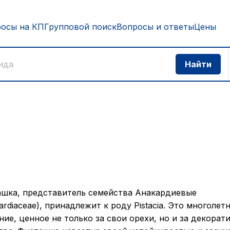
росы на КП
Групповой поиск
Вопросы и ответы
Цены
шка, представитель семейства Анакардиевые
ardiaceae), принадлежит к роду Pistacia. Это многолет
ние, ценное не только за свои орехи, но и за декорат