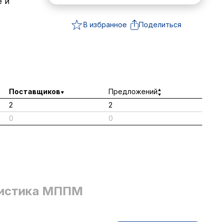
е и
В избранное
Поделиться
Поставщиков
Предложений
2
2
0
0
истика МППМ