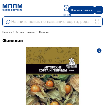
Регистрация
вход
А-Я
A-Z
Главная
Каталог товаров
Физалис
Физалис