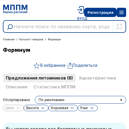
Регистрация
вход
А-Я
A-Z
Главная
Каталог товаров
Формиум
Формиум
В избранное
Поделиться
Предложения питомников
(8)
Характеристики
Описание
Статистика МППМ
Отсортировано
По умолчанию
Цена
Высота
Корневая
Ранг