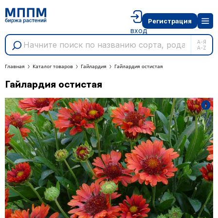
Регистрация
вход
А-Я
A-Z
Главная
Каталог товаров
Гайлардия
Гайлардия остистая
Гайлардия остистая